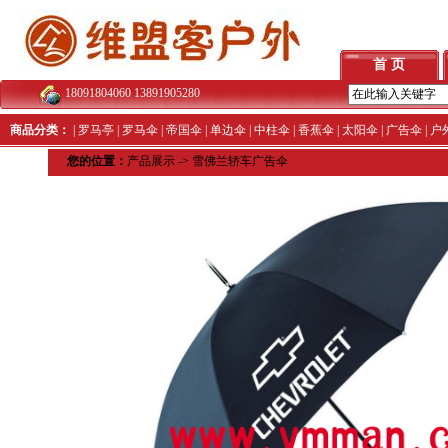
首 页
18091804060 13891905280
商品分类：
|
罗马亭
|
罗马伞
|
帝国伞
|
单边伞
|
中柱伞
|
香蕉伞
|
太阳伞
|
广告伞
|
户
您的位置：
产品展示
->
雪佛兰轿车广告伞