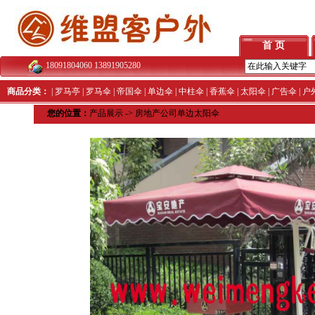
首 页
18091804060 13891905280
商品分类：
|
罗马亭
|
罗马伞
|
帝国伞
|
单边伞
|
中柱伞
|
香蕉伞
|
太阳伞
|
广告伞
|
户
您的位置：
产品展示
->
房地产公司单边太阳伞