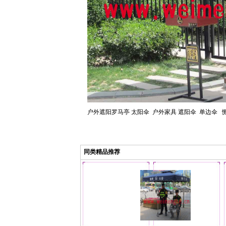
户外遮阳罗马亭 太阳伞 户外家具 遮阳伞 单边伞 
同类精品推荐