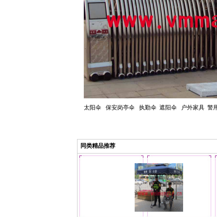
太阳伞 保安岗亭伞 执勤伞 遮阳伞 户外家具 警
同类精品推荐