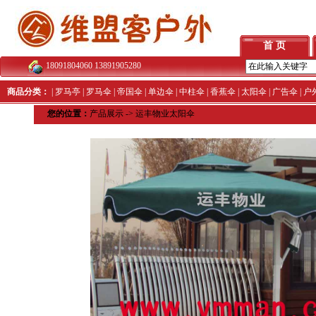
首 页
18091804060 13891905280
商品分类：
|
罗马亭
|
罗马伞
|
帝国伞
|
单边伞
|
中柱伞
|
香蕉伞
|
太阳伞
|
广告伞
|
户
您的位置：
产品展示
->
运丰物业太阳伞