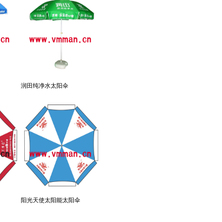
润田纯净水太阳伞
阳光天使太阳能太阳伞