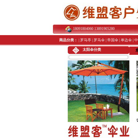
18091804060 13891905280
商品分类：
|
罗马亭
|
罗马伞
|
帝国伞
|
单边伞
|
中
太阳伞分类