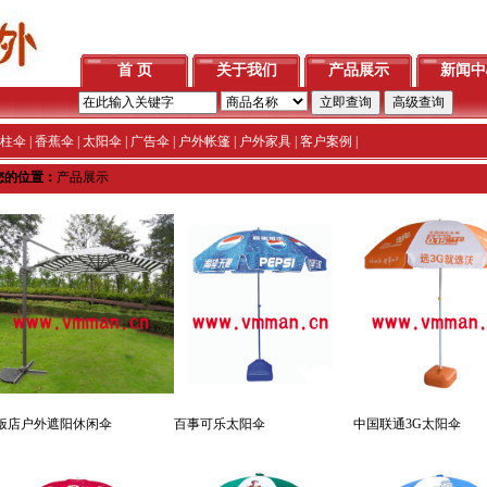
首 页
关于我们
产品展示
新闻中
柱伞
|
香蕉伞
|
太阳伞
|
广告伞
|
户外帐篷
|
户外家具
|
客户案例
|
您的位置：
产品展示
饭店户外遮阳休闲伞
百事可乐太阳伞
中国联通3G太阳伞