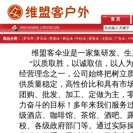
首 页
18091804060 13891905280
商品分类：
|
罗马亭
|
罗马伞
|
帝国伞
|
单边伞
|
中柱伞
|
香蕉伞
|
太阳伞
|
广告伞
|
户
维盟客伞业
是一家集研发、生
“以质取胜，以诚取信，以人为
经营理念之一，公司始终把树立
供质量稳定，高性价比和具有市
团购、批发、加工、定做为主，
力奋斗的目标！多年来我们服务
级酒店、咖啡馆、茶馆、酒吧、
校、各级政府部门等。
通过实际